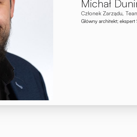
Michał Duni
Członek Zarządu, Tea
Główny architekt; eksper