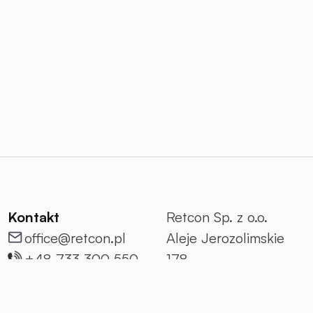
Kontakt
Retcon Sp. z o.o.
office@retcon.pl
Aleje Jerozolimskie
+48 733 300 550
178
Linkedin
02-486 Warszawa