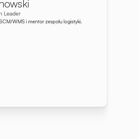
nowski
m Leader
t SCM/WMS i mentor zespołu logistyki.