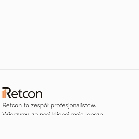
Retcon to zespół profesjonalistów.
Wierzymy, że nasi klienci mają lepsze
życie dzięki naszej pracy.