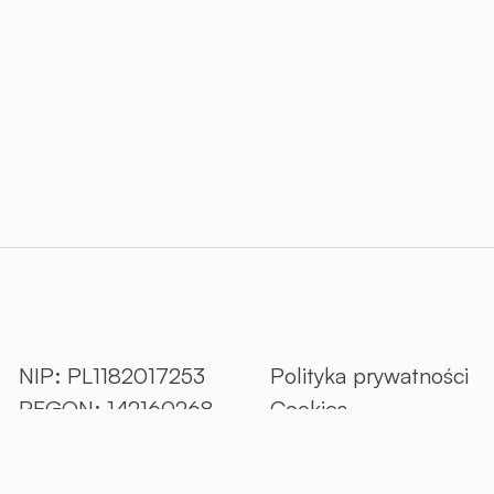
NIP: PL1182017253
Polityka prywatności
REGON: 142160268
Cookies
KRS: 0000345088
RODO